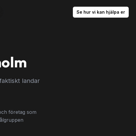
Se hur vi kan hjälpa er
holm
aktiskt landar
.
 och företag som
 målgruppen