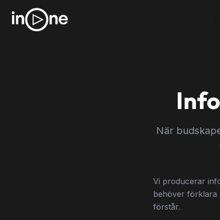
Inf
När budskapet
Vi producerar inf
behöver förklara 
förstår.