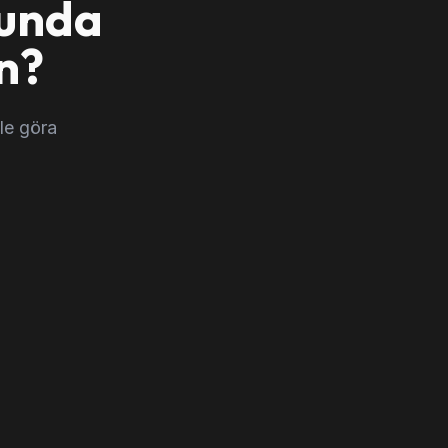
lunda
n?
le göra