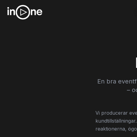
En bra event
– o
Vi producerar eve
kundtillställninga
reaktionerna, ögo