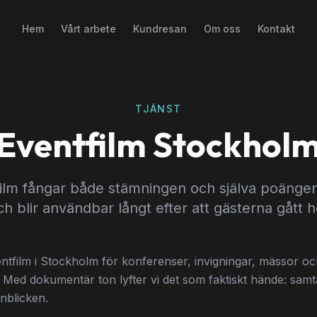
Hem
Vårt arbete
Kundresan
Om oss
Kontakt
TJÄNST
Eventfilm Stockhol
film fångar både stämningen och själva poänge
ch blir användbar långt efter att gästerna gått 
ntfilm i Stockholm för konferenser, invigningar, mässor o
r. Med dokumentär ton lyfter vi det som faktiskt hände: samt
nblicken.