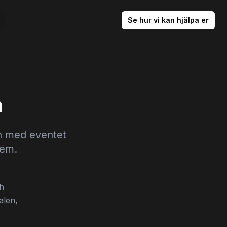
Se hur vi kan hjälpa er
m
n med eventet
hem.
ch
alen,