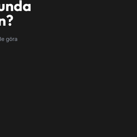
lunda
n?
le göra